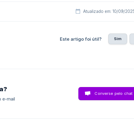
Atualizado em: 10/09/202
Sim
Este artigo foi útil?
ra?
Converse pelo chat
 e-mail