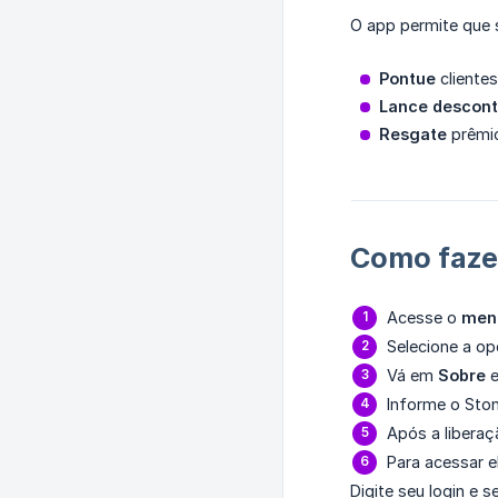
O app permite que 
Pontue
cliente
Lance descon
Resgate
prêmio
Como faze
Acesse o
men
Selecione a o
Vá em
Sobre
e
Informe o Sto
Após a liberaç
Para acessar 
Digite seu login e