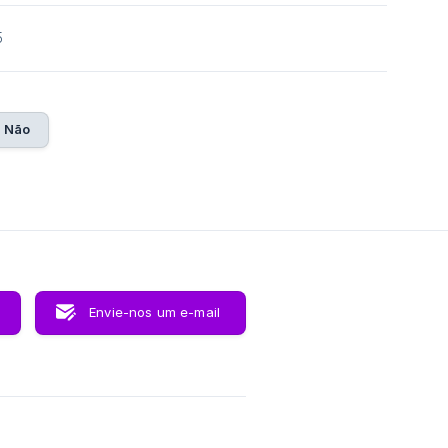
5
Não
Envie-nos um e-mail