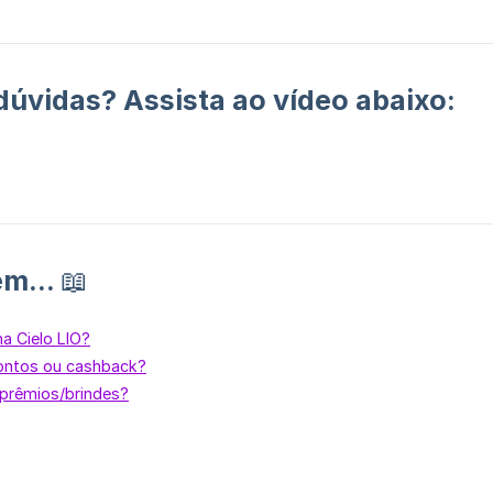
úvidas? Assista ao vídeo abaixo:
m... 📖
a Cielo LIO?
ontos ou cashback?
prêmios/brindes?