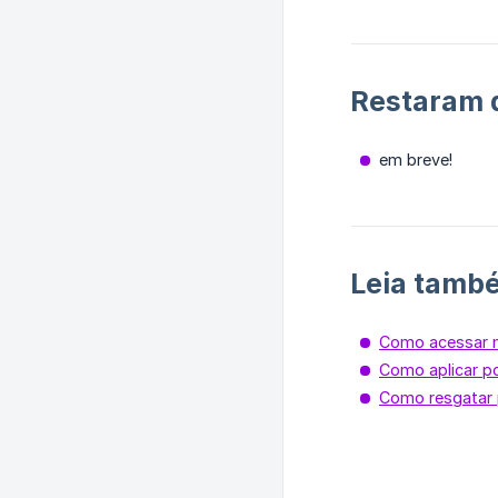
Restaram d
em breve!
Leia també
Como acessar n
Como aplicar p
Como resgatar 