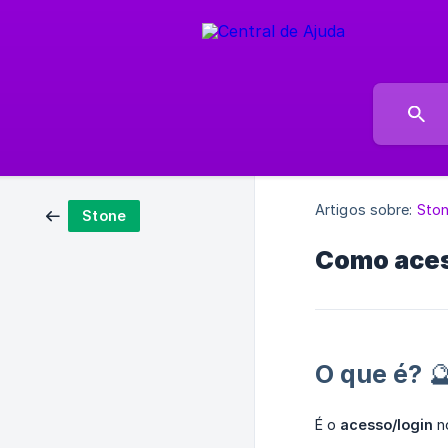
Artigos sobre:
Sto
Stone
Como aces
O que é? 
É o
acesso/login
no