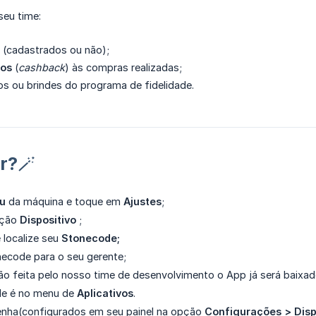
seu time:
s (cadastrados ou não);
tos
(
cashback
) às compras realizadas;
s ou brindes do programa de fidelidade.
r?🪄
u
da máquina e toque em
Ajustes
;
pção
Dispositivo
;
 localize seu
Stonecode;
necode para o seu gerente;
ão feita pelo nosso time de desenvolvimento o App já será baix
ele é no menu de
Aplicativos
.
 senha(configurados em seu painel na opção
Configurações > Disp