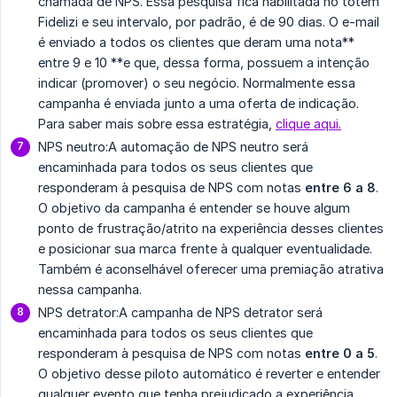
chamada de NPS. Essa pesquisa fica habilitada no totem
Fidelizi e seu intervalo, por padrão, é de 90 dias. O e-mail
é enviado a todos os clientes que deram uma nota**
entre 9 e 10 **e que, dessa forma, possuem a intenção
indicar (promover) o seu negócio. Normalmente essa
campanha é enviada junto a uma oferta de indicação.
Para saber mais sobre essa estratégia,
clique aqui.
NPS neutro:A automação de NPS neutro será
encaminhada para todos os seus clientes que
responderam à pesquisa de NPS com notas
entre 6 a 8
.
O objetivo da campanha é entender se houve algum
ponto de frustração/atrito na experiência desses clientes
e posicionar sua marca frente à qualquer eventualidade.
Também é aconselhável oferecer uma premiação atrativa
nessa campanha.
NPS detrator:A campanha de NPS detrator será
encaminhada para todos os seus clientes que
responderam à pesquisa de NPS com notas
entre 0 a 5
.
O objetivo desse piloto automático é reverter e entender
qualquer evento que tenha prejudicado a experiência