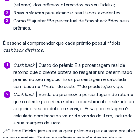
(retorno) dos prêmios oferecidos no seu Fidelizi;
Boas práticas
para alcançar resultados excelentes;
Como **ajustar **o percentual de *cashback *dos seus
prêmios.
É essencial compreender que cada prêmio possui **dois
cashback distintos:
Cashback 
| Custo do prêmio:É a porcentagem real de
retorno que o cliente obterá ao resgatar um determinado
prêmio no seu negócio. Essa porcentagem é calculada
com base no **valor de custo **do produto/serviço.
Cashback 
| Venda do prêmio:É a porcentagem de retorno
que o cliente perceberá sobre o investimento realizado ao
adquirir o seu produto ou serviço. Essa porcentagem é
calculada com base no
valor de venda
do item, incluindo
a sua margem de lucro.
🪄O time Fidelizi jamais irá sugerir prêmios que causem prejuízo
ao seu negócio. Todos os prêmios estarão dentro da sua