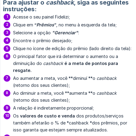
Para ajustar o
cashback
, siga as seguintes
instruções:
Acesse o seu painel Fidelizi;
Clique em
“Prêmios”
, no menu à esquerda da tela;
Selecione a opção
"Gerenciar"
:
Encontre o prêmio desejado;
Clique no ícone de edição do prêmio (lado direito da tela):
O principal fator que irá determinar o aumento ou a
diminuição do
cashback
é a meta de pontos para 
resgate.
Ao aumentar a meta, você **diminuí **o
cashback 
(retorno dos seus clientes);
Ao diminuir a meta, você **aumenta **o
cashback 
(retorno dos seus clientes);
A relação é indiretamente proporcional;
Os
valores de custo e venda
dos produtos/serviços
também afetarão o % de *cashback *dos prêmios, por
isso garanta que estejam sempre atualizados.