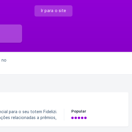
Ir para o site
s no
Popular
ções relacionadas a prêmios, senhas de
f122981f01cde02/Captura+de+tela+2022-