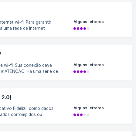
Alguns leitores
a uma rede de internet
 chips ou cabos. Como
?
Alguns leitores
e
roblema do totem (aparelho)
e para uma avaliação
ez)🪄 Reinicie o tote
 2.0)
Alguns leitores
Ao limpar esses dados, você
ontinue neste