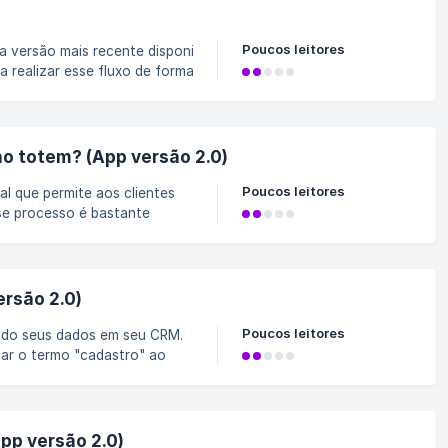
Poucos leitores
3642be3d0494d3c413/Sem+t%C3%ADtulo.png?
no totem? (App versão 2.0)
Poucos leitores
ulta usando seu totem. 🚨
ure-se de que a conexão de
uma fonte de energia
rsão 2.0)
Poucos leitores
idelização. Mostrar os
delidade contribui para
abordagem do restante da
pp versão 2.0)