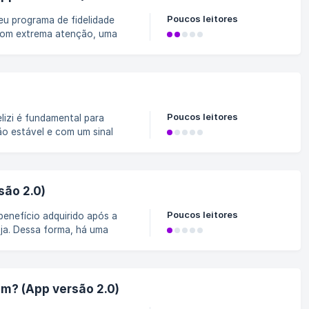
Poucos leitores
de dos clientes. Crie um
urpreenda seus clientes. 🚨
ure-se de que a conexão de
Poucos leitores
ão estável e com um sinal
arantindo um desempenho sem
são 2.0)
Poucos leitores
ja. Dessa forma, há uma
dade de pontos concedidos ao
em? (App versão 2.0)