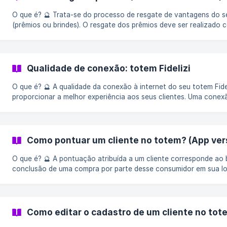
O que é? 🔮 Trata-se do processo de resgate de vantagens do seu programa de fidelidade
(prêmios ou brindes). O resgate dos prêmios deve ser realizado com extrema atenção, uma
vez que é o momento mais significativo para solidificar a fidelida
momento verdadeiramente encantador na entrega do benefício e s
ATENÇÃO: Antes de começar a usar o seu Totem Fidelizi, asseg
internet esteja estável e mantenha o
Qualidade de conexão: totem Fidelizi
O que é? 🔮 A qualidade da conexão à internet do seu totem Fidelizi é fundamental para
proporcionar a melhor experiência aos seus clientes. Uma conex
forte é essencial. Neste artigo, você descobrirá: Por que meu PDV e redes sociais não sofrem
problemas de conexão? Sinal e Ping: desvendando os termos G
complicações: roteador exclusivo 1. Por que meu PDV e redes sociais não sofrem problemas
de conexão? 🤨 Já ocorreu
Como pontuar um cliente no totem? (App ver
O que é? 🔮 A pontuação atribuída a um cliente corresponde ao benefício adquirido após a
conclusão de uma compra por parte desse consumidor em sua lo
correlação direta entre o valor da compra realizada e a quanti
cliente. Cada programa de fidelidade pode estabelecer suas próprias regras de pontuação,
como exemplificado abaixo: Ao gastar R$5,00, o cliente acumula 1 ponto. A pontuação dos
clientes assume um papel fundamental no
Como editar o cadastro de um cliente no tot