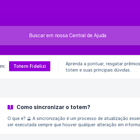
Aprenda a pontuar, resgatar prêmio
Totem Fidelizi
em:
totem e suas principais dúvidas.
Como sincronizar o totem?
O que é? 🔮 A sincronização é um processo de atualização essencial para o seu totem Fidelizi. Ela deve
ser executada sempre que houver qualquer alteração em informa
autorização ou dados do próprio totem no painel Meu Fidelizi. []
(https://downloads.intercomcdn.com/i/o/635375080/b81124cb8