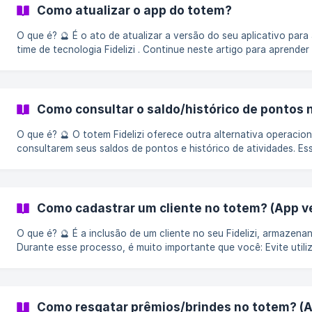
totem, arraste a **barra de not
Como atualizar o app do totem?
O que é? 🔮 É o ato de atualizar a versão do seu aplicativo para a versão mais recente disponibilizada pelo
time de tecnologia Fidelizi . Continue neste artigo para aprender a realizar esse fluxo de forma segura. []
(https://downloads.intercomcdn.com/i/o/834080452/78dd0e
expires=1757518200&signature=f62b40d8d58cc845891262b9a
Como consultar o saldo/histórico de pontos 
O que é? 🔮 O totem Fidelizi oferece outra alternativa operacional que permite aos clientes
consultarem seus saldos de pontos e histórico de atividades. Esse processo é bastante
simples. Continue neste artigo para aprender a realizar essa cons
ATENÇÃO: Antes de começar a usar o seu Totem Fidelizi, asseg
internet esteja estável e mantenha o aparelho sempre ligado a 
confiável. Como fazer? 🪄 O cliente dev
Como cadastrar um cliente no totem? (App ve
O que é? 🔮 É a inclusão de um cliente no seu Fidelizi, armazenando seus dados em seu CRM.
Durante esse processo, é muito importante que você: Evite utilizar o termo "cadastro" ao
mencionar o programa de fidelidade. Destaque os benefícios da f
ganhos que o cliente pode obter ao participar do programa de fi
aumentar o interesse e a motivação. Mantenha sintonia com a 
equipe, garantindo que todos estejam
Como resgatar prêmios/brindes no totem? (A