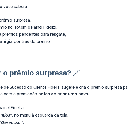
go você saberá:
rêmio surpresa;
mio no Totem e Painel Fidelizi;
á prêmios pendentes para resgate;
atégia
por trás do prêmio.
 o prêmio surpresa? 🪄
e de Sucesso do Cliente Fidelizi sugere e cria o prêmio surpresa 
nta com a premiação
antes de criar uma nova.
inel Fidelizi;
êmios”
, no menu à esquerda da tela;
"Gerenciar"
: