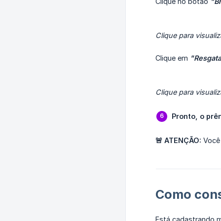
Clique no botão
"B
Clique para visualiz
Clique em
"Resgata
Clique para visualiz
Pronto, o prê
🚨 ATENÇÃO:
Você 
Como consu
Está cadastrando mu