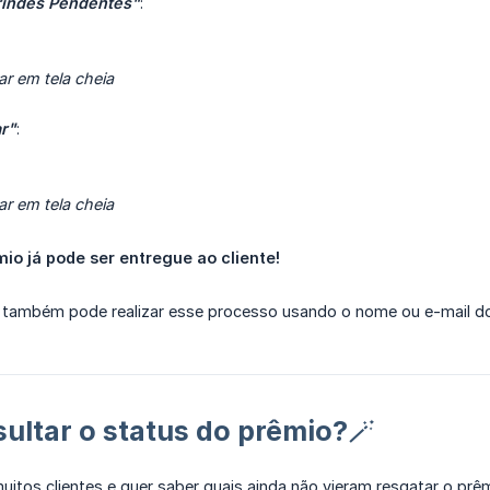
rindes Pendentes"
:
ar em tela cheia
r"
:
ar em tela cheia
mio já pode ser entregue ao cliente!
também pode realizar esse processo usando o nome ou e-mail do cl
ltar o status do prêmio?🪄
itos clientes e quer saber quais ainda não vieram resgatar o prê