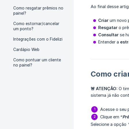
Ao final desse arti
Como resgatar prêmios no
painel?
Criar
um novo p
Como estornar/cancelar
Resgatar
o prê
um ponto?
Consultar
se h
Integrações com o Fidelizi
Entender a
estr
Cardápio Web
Como pontuar um cliente
no painel?
Como criar
🚨 ATENÇÃO:
O tim
sistema já não co
Acesse o seu pa
Clique em
“Pr
Selecione a opção