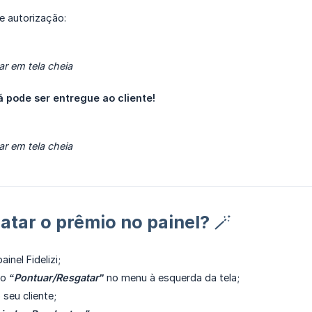
de autorização:
ar em tela cheia
á pode ser entregue ao cliente!
ar em tela cheia
tar o prêmio no painel? 🪄
inel Fidelizi;
ão
“Pontuar/Resgatar”
no menu à esquerda da tela;
 seu cliente;