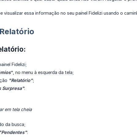
 visualizar essa informação no seu painel Fidelizi usando o camin
Relatório
latório:
inel Fidelizi;
êmios”
, no menu à esquerda da tela;
pção
"Relatório"
;
s Surpresa"
:
ar em tela cheia
do da busca;
"Pendentes"
: