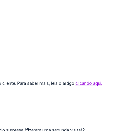
iente. Para saber mais, leia o artigo
clicando aqui.
mio surpresa (fizeram uma segunda visita)?